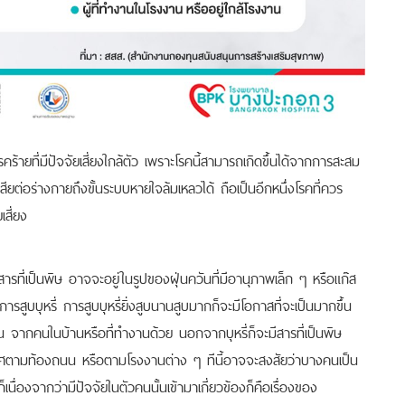
รคร้ายที่มีปัจจัยเสี่ยงใกล้ตัว เพราะโรคนี้สามารถเกิดขึ้นได้จากการสะสม
ียต่อร่างกายถึงขั้นระบบหายใจล้มเหลวได้ ถือเป็นอีกหนึ่งโรคที่ควร
สี่ยง
ดสารที่เป็นพิษ อาจจะอยู่ในรูปของฝุ่นควันที่มีอานุภาพเล็ก ๆ หรือแก๊ส
การสูบบุหรี่ การสูบบุหรี่ยิ่งสูบนานสูบมากก็จะมีโอกาสที่จะเป็นมากขึ้น
ช่น จากคนในบ้านหรือที่ทำงานด้วย นอกจากบุหรี่ก็จะมีสารที่เป็นพิษ
นอากาศตามท้องถนน หรือตามโรงงานต่าง ๆ ทีนี้อาจจะสงสัยว่าบางคนเป็น
ก็เนื่องจากว่ามีปัจจัยในตัวคนนั้นเข้ามาเกี่ยวข้องก็คือเรื่องของ