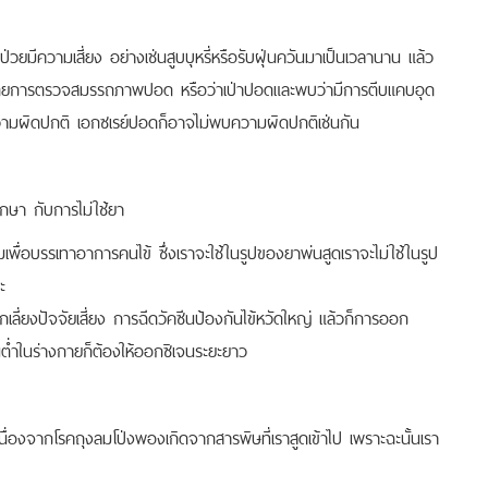
ป่วยมีความเสี่ยง อย่างเช่นสูบบุหรี่หรือรับฝุ่นควันมาเป็นเวลานาน แล้ว
นิจฉัยโดยการตรวจสมรรถภาพปอด หรือว่าเป่าปอดและพบว่ามีการตีบแคบอุด
ามผิดปกติ เอกซเรย์ปอดก็อาจไม่พบความผิดปกติเช่นกัน
ักษา กับการไม่ใช้ยา
พื่อบรรเทาอาการคนไข้ ซึ่งเราจะใช้ในรูปของยาพ่นสูดเราจะไม่ใช้ในรูป
ะ
ีกเลี่ยงปัจจัยเสี่ยง การฉีดวัคซีนป้องกันไข้หวัดใหญ่ แล้วก็การออก
่ำในร่างกายก็ต้องให้ออกซิเจนระยะยาว
กโรคถุงลมโป่งพองเกิดจากสารพิษที่เราสูดเข้าไป เพราะฉะนั้นเรา