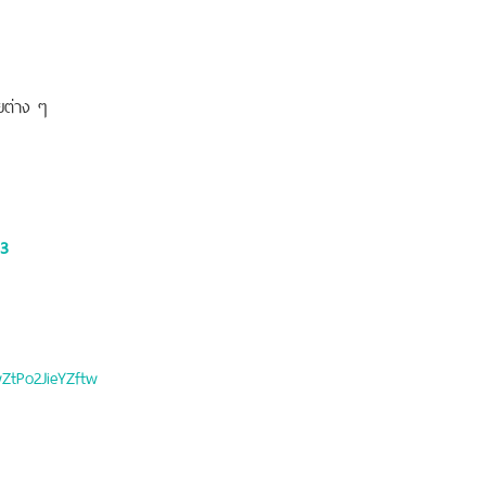
ียต่าง ๆ
3
ZtPo2JieYZftw