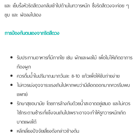
และ เย็บรั้งหัวริดสีดวงกลับเข้าไปด้านในทวารหนัก ซึ่งริดสีดวงจะค่อย ๆ
ยุบ และ ฝ่อลงไปเอง
การป้องกันตนเองจากริดสีดวง
รับประทานอาหารที่มีกากใย เช่น ผักและผลไม้ เพื่อไม่ให้เกิดอาการ
ท้องผูก
ควรดื่มน้ำในปริมาณมากวันละ 8-10 แก้วเพื่อให้ขับถ่ายง่าย
ไม่ควรเบ่งอุจจาระแรงเกินไปหากพบว่ามีเลือดออกมากควรรีบพบ
แพทย์
รักษาสุขอนามัย โดยการล้างก้นด้วยน้ำสะอาดอยู่เสมอ และไม่ควร
ใช้กระดาษชำระที่แข็งจนเกินไปเพราะอาจจะทำให้รูทวารหนักเกิด
บาดแผลได้
หลีกเลี่ยงปัจจัยเสี่ยงดังกล่าวข้างต้น