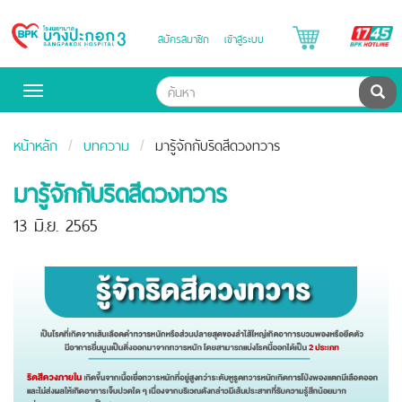
B
สมัครสมาชิก
เข้าสู่ระบบ
Bangpakok
H
Hospital
ค้น
Toggle
navigation
หน้าหลัก
บทความ
มารู้จักกับริดสีดวงทวาร
มารู้จักกับริดสีดวงทวาร
13 มิ.ย. 2565