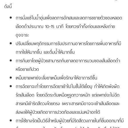
ดังนี้
การนั่งแช่ในน้ำอุ่นเพื่อลดการอักเสบและลดการขยายตัวของหลอด
เลือดดำประมาณ 10-15 นาที โดยควรทำทั้งก่อนและหลังถ่าย
อุจจาระ
ปรับเปลี่ยนพฤติกรรมการรับประทานอาหารโดยการเพิ่มอาหารที่มี
กากใยให้มากขึ้น และดื่มน้ำให้มากขึ้น
การกินยาโดยผู้ป่วยสามารถกินยาลดอาการบวมของเส้นเลือดดำ
หรือยาแก้ปวด
เหน็บยาแพทย์จะสั่งยาเหน็บเพื่อรักษาให้อาการดีขึ้น
การฉีดยาจะทำโดยการฉีดยาเข้าไปในชั้นใต้เยื่อบุ ทำให้เกิดพังผืด
รัดเส้นเลือด โดยตฉีดระดับเหนือหูรูดทวารหนัก แต่แพทย์จะไม่ฉีด
สารเคมีเข้าริดสีดวงโดยตรง เพราะสารเคมีอาจจะเข้าเส้นเลือดและ
ส่งผลให้ผู้ป่วยเกิดอาการปวดท้องและแน่นหน้าอกได้
การใช้ยางรัดเป็นวิธีสำหรับผู้ป่วยที่มีริดสีดวงภายในที่ยื่นออกมาที่มี