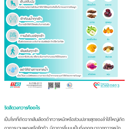
ริดสีดวงทวารคืออะไร
เป็นโรคที่เกิดจากเส้นเลือดดำทวารหนักหรือส่วนปลายสุดของลำไส้ใหญ่เกิด
อาการบวมพองหรือยืดตัว มีอาการยื่นนูนเป็นติ่งออกมาจากทวารหนัก