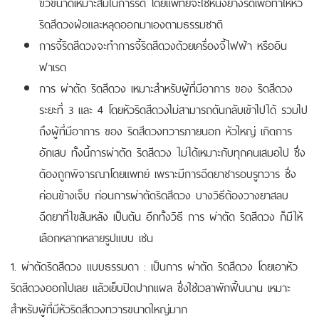
ขั่วขนาดเหมาะสมในการรัด โดยแพทย์จะใช้หนังยางรัดเพื่อทำให้หัว
ริดสีดวงฝ่อและหลุดออกมาเองตามธรรมชาติ
การจี้ริดสีดวงจะทำการจี้ริดสีดวงด้วยเครื่องจี้ไฟฟ้า หรืออิน
ฟาเรด
การ ผ่าตัด ริดสีดวง เหมาะสำหรับผู้ที่มีอาการ ของ ริดสีดวง
ระยะที่ 3 และ 4 โดยหัวริดสีดวงไม่สามารถดันกลับเข้าไปได้ รวมไป
ถึงผู้ที่มีอาการ ของ ริดสีดวงทวารภายนอก หัวใหญ่ เกิดการ
อักเสบ ทั้งนี้การผ่าตัด ริดสีดวง ไม่ได้เหมาะกับทุกคนเสมอไป ซึ่ง
ต้องถูกพิจารณาโดยแพทย์ เพราะมีการฉีดยาชารอบรูทวาร ซึ่ง
ค่อนข้างเจ็บ ก่อนการผ่าตัดริดสีดวง บางวิธีต้องวางยาสลบ
ฉีดยาที่ไขสันหลัง เป็นต้น อีกทั้งวิธี การ ผ่าตัด ริดสีดวง ก็มีให้
เลือกหลากหลายรูปแบบ เช่น
1. ผ่าตัดริดสีดวง แบบธรรมดา : เป็นการ ผ่าตัด ริดสีดวง โดยเอาหัว
ริดสีดวงออกไปเลย แล้วเย็บปิดปากแผล ซึ่งใช้เวลาพักฟื้นนาน เหมาะ
สำหรับผู้ที่มีหัวริดสีดวงทวารขนาดใหญ่มาก