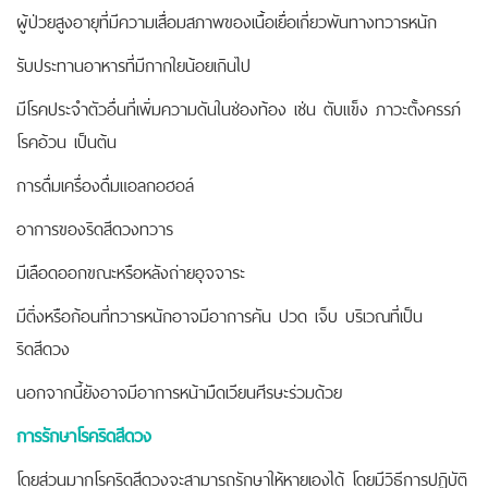
ผู้ป่วยสูงอายุที่มีความเสื่อมสภาพของเนื้อเยื่อเกี่ยวพันทางทวารหนัก
รับประทานอาหารที่มีกากใยน้อยเกินไป
มีโรคประจำตัวอื่นที่เพิ่มความดันในช่องท้อง เช่น ตับแข็ง ภาวะตั้งครรภ์
โรคอ้วน เป็นต้น
การดื่มเครื่องดื่มแอลกอฮอล์
อาการของริดสีดวงทวาร
มีเลือดออกขณะหรือหลังถ่ายอุจจาระ
มีติ่งหรือก้อนที่ทวารหนักอาจมีอาการคัน ปวด เจ็บ บริเวณที่เป็น
ริดสีดวง
นอกจากนี้ยังอาจมีอาการหน้ามืดเวียนศีรษะร่วมด้วย
การรักษาโรคริดสีดวง
โดยส่วนมากโรคริดสีดวงจะสามารถรักษาให้หายเองได้ โดยมีวิธีการปฏิบัติ