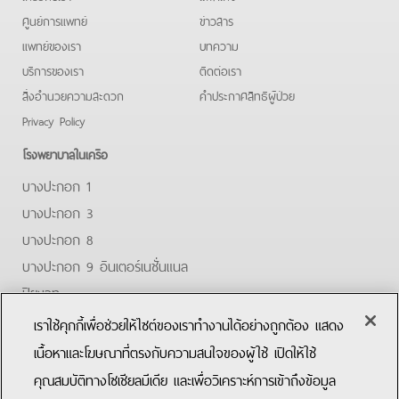
ศูนย์การแพทย์
ข่าวสาร
แพทย์ของเรา
บทความ
บริการของเรา
ติดต่อเรา
สิ่งอำนวยความสะดวก
คําประกาศสิทธิผู้ป่วย
Privacy Policy
โรงพยาบาลในเครือ
บางปะกอก 1
บางปะกอก 3
บางปะกอก 8
บางปะกอก 9 อินเตอร์เนชั่นแนล
ปิยะเวท
บางปะกอก-รังสิต 2
เราใช้คุกกี้เพื่อช่วยให้ไซต์ของเราทำงานได้อย่างถูกต้อง แสดง
บางปะกอกสมุทรปราการ
เนื้อหาและโฆษณาที่ตรงกับความสนใจของผู้ใช้ เปิดให้ใช้
คุณสมบัติทางโซเชียลมีเดีย และเพื่อวิเคราะห์การเข้าถึงข้อมูล
Facebook
Youtube