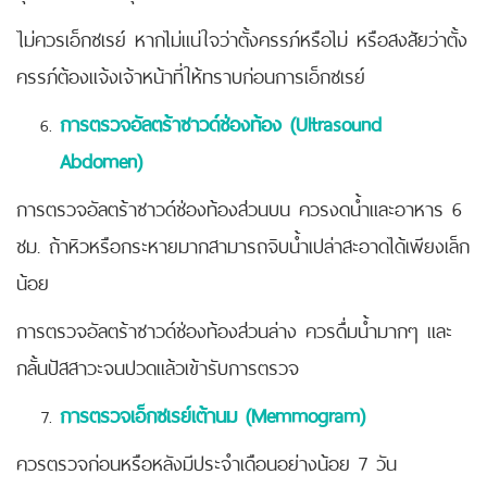
ไม่ควรเอ็กซเรย์ หากไม่แน่ใจว่าตั้งครรภ์หรือไม่ หรือสงสัยว่าตั้ง
ครรภ์ต้องแจ้งเจ้าหน้าที่ให้ทราบก่อนการเอ็กซเรย์
การตรวจอัลตร้าซาวด์ช่องท้อง (
Ultrasound
Abdomen)
การตรวจอัลตร้าซาวด์ช่องท้องส่วนบน ควรงดน้ำและอาหาร 6
ชม. ถ้าหิวหรือกระหายมากสามารถจิบน้ำเปล่าสะอาดได้เพียงเล็ก
น้อย
การตรวจอัลตร้าซาวด์ช่องท้องส่วนล่าง ควรดื่มน้ำมากๆ และ
กลั้นปัสสาวะจนปวดแล้วเข้ารับการตรวจ
การตรวจเอ็กซเรย์เต้านม (
Memmogram)
ควรตรวจก่อนหรือหลังมีประจำเดือนอย่างน้อย 7 วัน