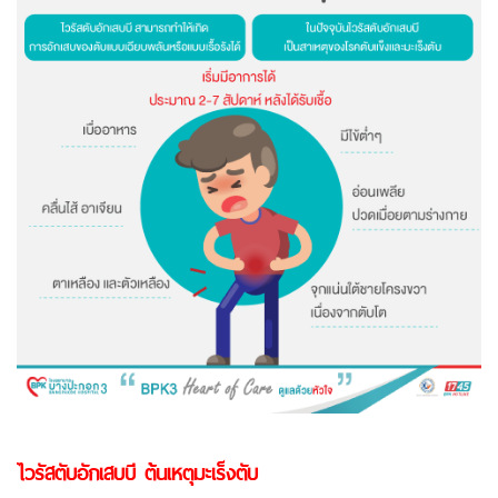
ไวรัสตับอักเสบบี ต้นเหตุมะเร็งตับ