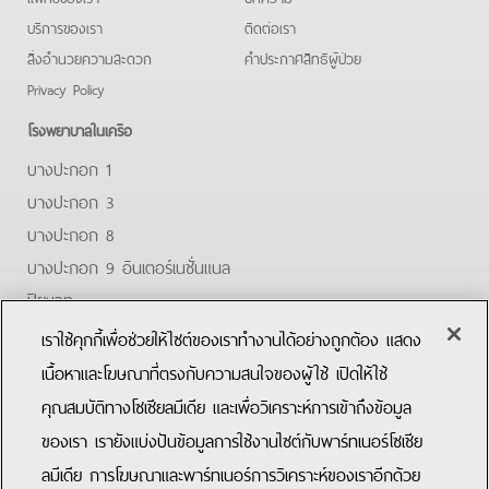
บริการของเรา
ติดต่อเรา
สิ่งอำนวยความสะดวก
คําประกาศสิทธิผู้ป่วย
Privacy Policy
โรงพยาบาลในเครือ
บางปะกอก 1
บางปะกอก 3
บางปะกอก 8
บางปะกอก 9 อินเตอร์เนชั่นแนล
ปิยะเวท
บางปะกอก-รังสิต 2
เราใช้คุกกี้เพื่อช่วยให้ไซต์ของเราทำงานได้อย่างถูกต้อง แสดง
บางปะกอกสมุทรปราการ
เนื้อหาและโฆษณาที่ตรงกับความสนใจของผู้ใช้ เปิดให้ใช้
คุณสมบัติทางโซเชียลมีเดีย และเพื่อวิเคราะห์การเข้าถึงข้อมูล
Facebook
Youtube
ของเรา เรายังแบ่งปันข้อมูลการใช้งานไซต์กับพาร์ทเนอร์โซเชีย
ลมีเดีย การโฆษณาและพาร์ทเนอร์การวิเคราะห์ของเราอีกด้วย