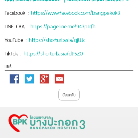
Facebook :
https://www.facebook.com/bangpakok3
LINE O/A :
https://page.line.me/947ptrfh
YouTube :
https://shorturl.asia/qjUJc
TikTok :
https://shorturl.asia/dP5Z0
แชร์
Facebook
Twitter
Google
Email
Plus
ย้อนกลับ