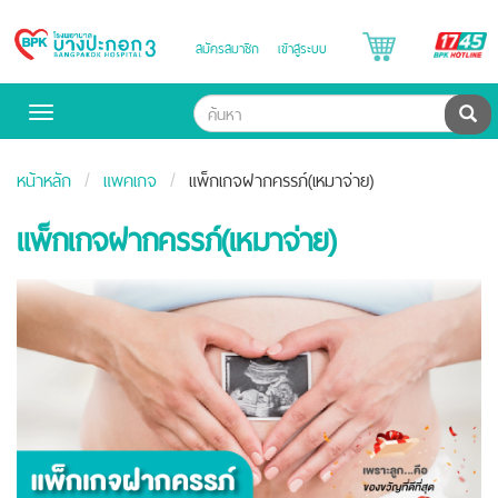
B
สมัครสมาชิก
เข้าสู่ระบบ
Bangpakok
H
Hospital
ค้น
Toggle
navigation
หน้าหลัก
แพคเกจ
แพ็กเกจฝากครรภ์(เหมาจ่าย)
แพ็กเกจฝากครรภ์(เหมาจ่าย)